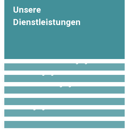
Unsere
Dienstleistungen
Gebäude & -Unterhaltsreinigung
Glas-, Fassaden-, Jalousien- &
Lamellenreinigung
Büro- und Praxisreinigung
Winterdienst
Solarreinigung
Hausmeister Service
Grünanlagen, Baumkontrollen &